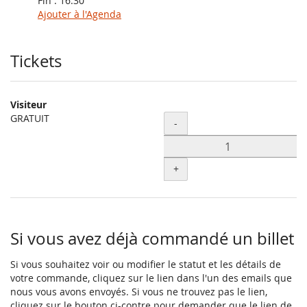
Fin :
16:30
Ajouter à l'Agenda
Produits
Tickets
Visiteur
GRATUIT
Quantité
-
+
Si vous avez déjà commandé un billet
Si vous souhaitez voir ou modifier le statut et les détails de
votre commande, cliquez sur le lien dans l'un des emails que
nous vous avons envoyés. Si vous ne trouvez pas le lien,
cliquez sur le bouton ci-contre pour demander que le lien de