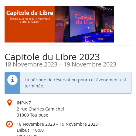
Aller sur
la page
principale
Capitole du Libre 2023
jusqu’à
18 Novembre 2023
–
19 Novembre 2023
La période de réservation pour cet événement est
terminée.
INP-N7
2 rue Charles Camichel
31000 Toulouse
jusqu’à
18 Novembre 2023
–
19 Novembre 2023
Début :
10:00